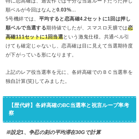
特に恋高確は、過去作では十分な当選ルートだった押し
順ベルが今回はなんと
0.03%
…
5号機絆では、
平均すると恋高確4.2セットに1回は押し
順ベルで当選する
期待値でしたが、スマスロ天膳では
恋
高確111セットに1回当選
という激鬼仕様。共通ベル引
けても確定じゃないし、恋高確は目に見えて当選期待度
が下がっている形になります。
上記のレア役当選率を元に、各絆高確でのＢＣ当選率を
独自計算(笑)してみました。
【歴代絆】各絆高確のBC当選率と祝言ループ率考
察
※設定1、争忍の刻の平均滞在30Gで計算