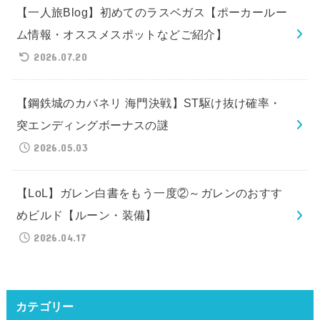
【一人旅Blog】初めてのラスベガス【ポーカールー
ム情報・オススメスポットなどご紹介】
2026.07.20
【鋼鉄城のカバネリ 海門決戦】ST駆け抜け確率・
突エンディングボーナスの謎
2026.05.03
【LoL】ガレン白書をもう一度②～ガレンのおすす
めビルド【ルーン・装備】
2026.04.17
カテゴリー