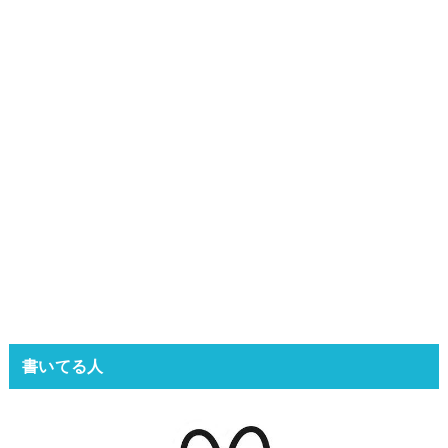
書いてる人