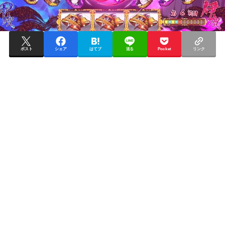
ポスト
シェア
はてブ
送る
Pocket
リンク