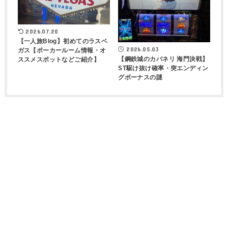
2026.07.20
【一人旅Blog】初めてのラスベ
2026.05.03
ガス【ポーカールーム情報・オ
【鋼鉄城のカバネリ 海門決戦】
ススメスポットなどご紹介】
ST駆け抜け確率・突エンディン
グボーナスの謎