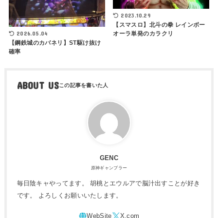
2023.10.29
【スマスロ】北斗の拳 レインボー
オーラ単発のカラクリ
2026.05.04
【鋼鉄城のカバネリ】ST駆け抜け
確率
ABOUT US
GENC
原神ギャンブラー
毎日陰キャやってます。 胡桃とエウルアで脳汁出すことが好き
です。 よろしくお願いいたします。