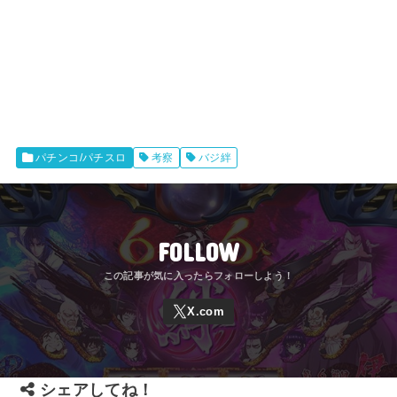
パチンコ/パチスロ
考察
バジ絆
FOLLOW
シェアしてね！