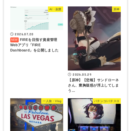
AI・副業
原神
2026.07.20
FIREを目指す資産管理
Webアプリ「FIRE
Dashboard」を公開しました
2026.05.29
【原神】【悲報】サンドローネ
さん、豊胸疑惑が浮上してしま
う…
一人旅・Vlog
パチンコ/パチスロ