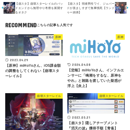
【崩スタ】崩壊スターレイルのバッ
【崩スタ】弱者男性ワイ、ジェパー
ドエンドから無理やり考察を展開す
ドが羨ましすぎて無事憤死【ランド
るオタク
ゥー姉弟】
RECOMMEND
原神
原神
2023.04.29
2026.04.08
【原神】miHoYoさん、iOS課金額
【悲報】miHoYoさん、インフルエ
の調整をしてくれない【崩壊スタ
ンサーに「鳴潮をするな、原神を
ーレイル】
やれ」と賄賂を渡していた疑惑が
浮上【炎上】
崩壊スターレイル
崩壊スターレイル
2023.05.21
【崩スタ】隠しアチーブメント
『滔天の波』獲得手順【青雀】