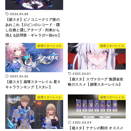
2026.04.08
【崩スタ】ピノコニークリア後の
あれこれ【ロビンのレコード・隠
し任務と隠しアチーブ・列車から
消える訪問客・ギャラガー役etc】
崩壊スターレイル
崩壊スターレイル
2023.06.01
2023.04.26
【崩スタ】スヴァローグ 無課金攻
【崩スタ】崩壊スターレイル 星５
略のススメ【崩壊スターレイル】
キャラランキング【スタレ】
崩壊スターレイル
崩壊スターレイル
2023.05.09
【崩スタ】ナナシの勲功 オススメ