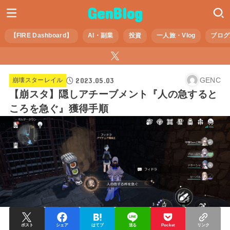
GenBlog
【FIRE Dashboard】
AI・副業
投資
一人旅・Vlog
ブログ
2023.05.03
GENC
崩壊スターレイル
【崩スタ】隠しアチーブメント『人の急すると
ころを急ぐ』獲得手順
ポスト
シェア
はてブ
送る
Pocket
リンク